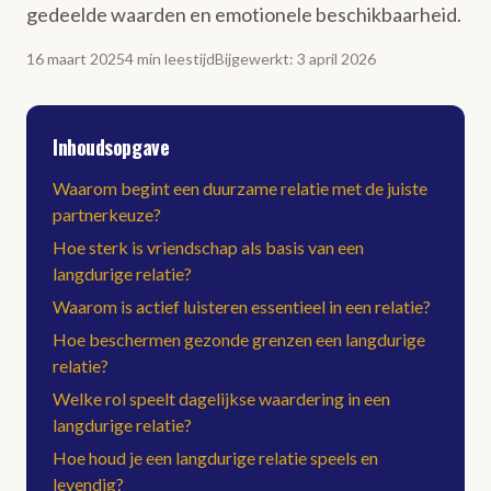
gedeelde waarden en emotionele beschikbaarheid.
16 maart 2025
4
min
leestijd
Bijgewerkt
:
3 april 2026
Inhoudsopgave
Waarom begint een duurzame relatie met de juiste
partnerkeuze?
Hoe sterk is vriendschap als basis van een
langdurige relatie?
Waarom is actief luisteren essentieel in een relatie?
Hoe beschermen gezonde grenzen een langdurige
relatie?
Welke rol speelt dagelijkse waardering in een
langdurige relatie?
Hoe houd je een langdurige relatie speels en
levendig?