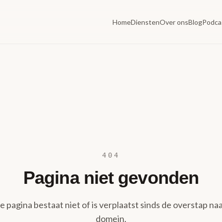
Home
Diensten
Over ons
Blog
Podca
404
Pagina niet gevonden
 pagina bestaat niet of is verplaatst sinds de overstap naa
domein.