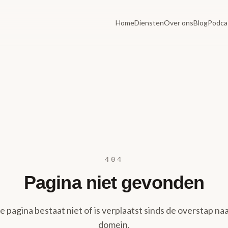
Home
Diensten
Over ons
Blog
Podca
404
Pagina niet gevonden
 pagina bestaat niet of is verplaatst sinds de overstap naa
domein.