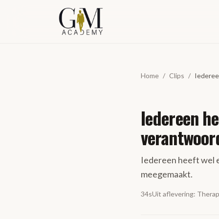
Spring naar inhoud
Home
/
Clips
/
Iederee
Iedereen h
verantwoor
Iedereen heeft wel
meegemaakt.
34s
Uit aflevering
:
Therap