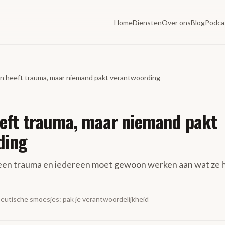
Home
Diensten
Over ons
Blog
Podca
n heeft trauma, maar niemand pakt verantwoording
eeft trauma, maar niemand pakt
ding
 een trauma en iedereen moet gewoon werken aan wat ze
eutische smoesjes: pak je verantwoordelijkheid