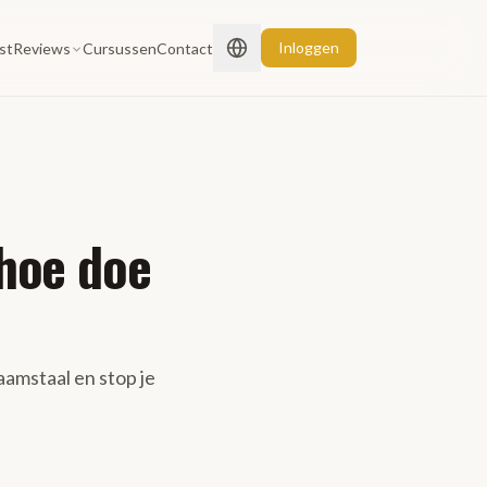
Inloggen
st
Reviews
Cursussen
Contact
 hoe doe
haamstaal en stop je