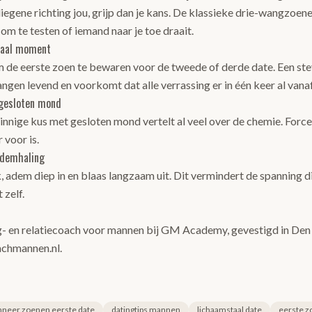
egene richting jou, grijp dan je kans. De klassieke drie-wangzoenen
m te testen of iemand naar je toe draait.
iaal moment
 de eerste zoen te bewaren voor de tweede of derde date. Een ste
ngen levend en voorkomt dat alle verrassing er in één keer al vanaf
 gesloten mond
, innige kus met gesloten mond vertelt al veel over de chemie. Forc
r voor is.
ademhaling
k, adem diep in en blaas langzaam uit. Dit vermindert de spanning d
 zelf.
g- en relatiecoach voor mannen bij GM Academy, gevestigd in Den 
achmannen.nl
.
neer zoenen eerste date
datingtips mannen
lichaamstaal date
eerste z