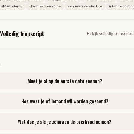
GM Academy
chemie op een date
zenuwen eerste date
intimiteit datin
Volledig transcript
Bekijk volledig transcript
n
Moet je al op de eerste date zoenen?
Hoe weet je of iemand wil worden gezoend?
Wat doe je als je zenuwen de overhand nemen?