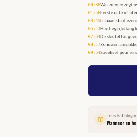
Wat zoenen zegt over
00:36
Eerste date of late
01:56
Lichaamstaal lezen:
03:45
Hoe begin je: lang
05:13
De sleutel tot goe
07:34
Zenuwen aanpakke
08:17
Speeksel, geur en 
09:54
Lees het blogar
Wanneer en hoe