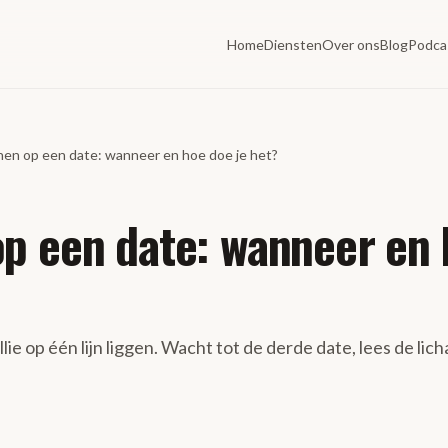
Home
Diensten
Over ons
Blog
Podca
en op een date: wanneer en hoe doe je het?
p een date: wanneer en
lie op één lijn liggen. Wacht tot de derde date, lees de lic