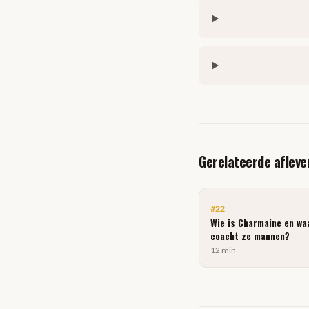
Gerelateerde afleve
#
22
Wie is Charmaine en w
coacht ze mannen?
12 min