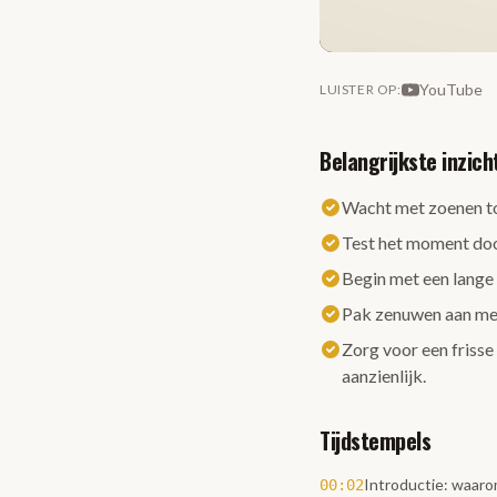
YouTube
LUISTER OP
:
Belangrijkste inzich
Wacht met zoenen tot
Test het moment door 
Begin met een lange 
Pak zenuwen aan met
Zorg voor een frisse
aanzienlijk.
Tijdstempels
Introductie: waar
00:02