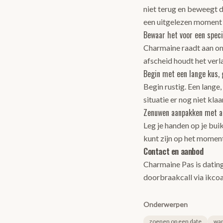
niet terug en beweegt di
een uitgelezen moment o
Bewaar het voor een spec
Charmaine raadt aan om
afscheid houdt het verla
Begin met een lange kus,
Begin rustig. Een lange
situatie er nog niet klaa
Zenuwen aanpakken met 
Leg je handen op je bui
kunt zijn op het moment
Contact en aanbod
Charmaine Pas is datin
doorbraakcall via
ikco
Onderwerpen
zoenen op een date
wan