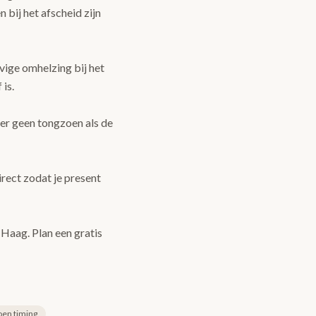
 bij het afscheid zijn
vige omhelzing bij het
 is.
eer geen tongzoen als de
irect zodat je present
Haag. Plan een gratis
oen timing