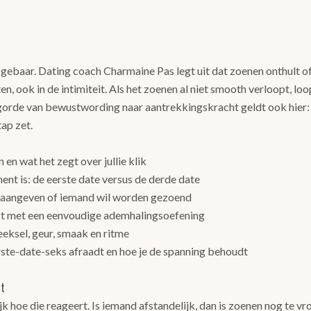
 gebaar. Dating coach Charmaine Pas legt uit dat zoenen onthult 
en, ook in de intimiteit. Als het zoenen al niet smooth verloopt, loo
gorde van bewustwording naar aantrekkingskracht geldt ook hier: 
tap zet.
n wat het zegt over jullie klik
nt is: de eerste date versus de derde date
 aangeven of iemand wil worden gezoend
t met een eenvoudige ademhalingsoefening
eeksel, geur, smaak en ritme
te-date-seks afraadt en hoe je de spanning behoudt
st
jk hoe die reageert. Is iemand afstandelijk, dan is zoenen nog te v