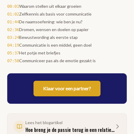
Waarom stellen uit elkaar groeien
00:01
Zelfkennis als basis voor communicatie
01:02
De naamsoefening: wie ben je nu?
01:44
Dromen, wensen en doelen op papier
02:36
Bewustwording als eerste stap
03:24
Communicatie is een middel, geen doel
04:19
Het potje met briefjes
05:37
Communiceer pas als de emotie gezakt is
07:58
Klaar voor een partner?
Lees het blogartikel
Hoe breng je de passie terug in een relatie zonder vuurwerk?