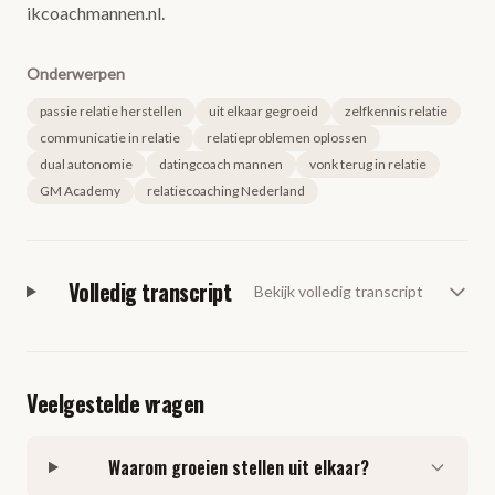
ikcoachmannen.nl.
Onderwerpen
passie relatie herstellen
uit elkaar gegroeid
zelfkennis relatie
communicatie in relatie
relatieproblemen oplossen
dual autonomie
datingcoach mannen
vonk terug in relatie
GM Academy
relatiecoaching Nederland
Volledig transcript
Bekijk volledig transcript
Veelgestelde vragen
Waarom groeien stellen uit elkaar?