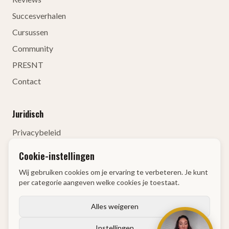
Succesverhalen
Cursussen
Community
PRESNT
Contact
Juridisch
Privacybeleid
Algemene voorwaarden
Cookie-instellingen
Contactgegevens
Wij gebruiken cookies om je ervaring te verbeteren. Je kunt
Herroepingsrecht
per categorie aangeven welke cookies je toestaat.
KvK
:
68134835
Alles weigeren
Instellingen